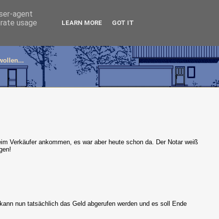
user-agent
erate usage
LEARN MORE
GOT IT
ollen...
g beim Verkäufer ankommen, es war aber heute schon da. Der Notar weiß
gen!
 kann nun tatsächlich das Geld abgerufen werden und es soll Ende