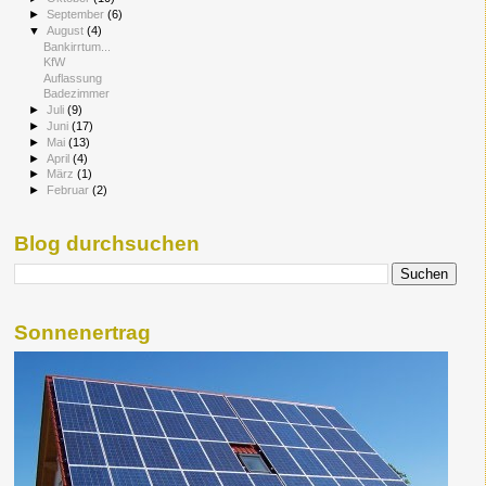
►
September
(6)
▼
August
(4)
Bankirrtum...
KfW
Auflassung
Badezimmer
►
Juli
(9)
►
Juni
(17)
►
Mai
(13)
►
April
(4)
►
März
(1)
►
Februar
(2)
Blog durchsuchen
Sonnenertrag