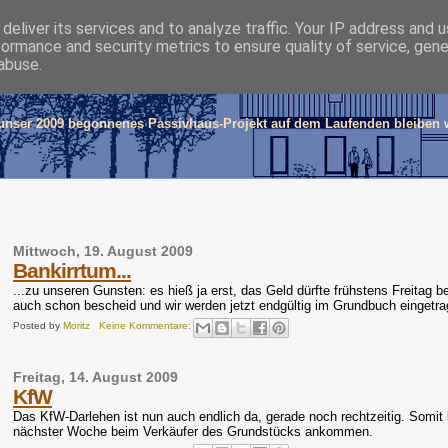
deliver its services and to analyze traffic. Your IP address and 
formance and security metrics to ensure quality of service, gen
e und Moritz
abuse.
 unser 2009 begonnenes Passivhaus-Projekt auf dem Laufenden bleiben w
Mittwoch, 19. August 2009
Bankirrtum...
...zu unseren Gunsten: es hieß ja erst, das Geld dürfte frühstens Freita
auch schon bescheid und wir werden jetzt endgültig im Grundbuch eingetra
Posted by
Moritz
Keine Kommentare:
Freitag, 14. August 2009
KfW
Das KfW-Darlehen ist nun auch endlich da, gerade noch rechtzeitig. Somit
nächster Woche beim Verkäufer des Grundstücks ankommen.