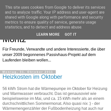
This site uses cookies from Google to deliver its services
and to analyze traffic. Your IP address and user-agent are
shared with Google along with performance and security
metrics to ensure quality of service, generate usage
Bautagebuch von Anne und
statistics, and to detect and address abuse.
LEARN MORE
GOT IT
Moritz
Für Freunde, Verwandte und andere Interessierte, die über
unser 2009 begonnenes Passivhaus-Projekt auf dem
Laufenden bleiben wollen...
Montag, 31. Oktober 2011
Heizkosten im Oktober
56 kWh Strom hat die Wärmepumpe im Oktober für Heizung
und Warmwasser verbraucht. Das ist genausoviel wie
beispielsweise im Mai, und ca. 15 kWh mehr als an einem
durchschnittlichen Sommermonat. Also quasi nix :) - der
Wärmemengenzähler der Fußbodenheizung hat auch nur