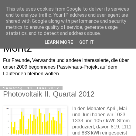
This site uses cookies from Google to deliver its services
and to analyze traffic. Your IP address and user-agent are
shared with Google along with performance and security
metrics to ensure quality of service, generate usage
Bautagebuch von Anne und
statistics, and to detect and address abuse.
LEARN MORE
GOT IT
Moritz
Für Freunde, Verwandte und andere Interessierte, die über
unser 2009 begonnenes Passivhaus-Projekt auf dem
Laufenden bleiben wollen...
Samstag, 30. Juni 2012
Photovoltaik II. Quartal 2012
In den Monaten April, Mai
und Juni haben wir 1023,
1333 und 1057 kWh Strom
produziert, davon 819, 1111
und 833 kWh eingespeist