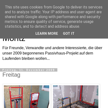
This site uses cookies from Google to deliver its services
and to analyze traffic. Your IP address and user-agent are
shared with Google along with performance and security
metrics to ensure quality of service, generate usage
Bautagebuch von Anne und
statistics, and to detect and address abuse.
LEARN MORE
GOT IT
Moritz
Für Freunde, Verwandte und andere Interessierte, die über
unser 2009 begonnenes Passivhaus-Projekt auf dem
Laufenden bleiben wollen...
Freitag, 11. Dezember 2009
Freitag