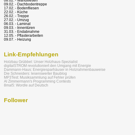
08.02. - Wandfliesen
09.02. - Dachbodentreppe
17.02. - Bodenfliesen
22.02. - Küche
26.02. - Treppe
27.02. - Umzug
06.03. - Laminat
09.03. - Innentüren
31.03. - Endabnahme
12.05. - Pflasterarbeiten
09.07. - Heizung
Link-Empfehlungen
Holzbau Grübbel: Unser Holzhaus-Spezialist
digitalSTROM revolutioniert den Umgang mit Energie
Dammann-Haus: Energiesparhäuser in Holzrahmenbauweise
Die Schneiders: lesenswerter Baublog
MP3Test: Musiksammlung auf Fehler prüfen
Al Zimmermann's Programming Contests
8mal5: Wordle auf Deutsch
Follower