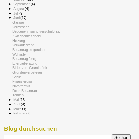
►
September
(6)
►
August
(4)
►
Juli
(9)
▼
Juni
(17)
Garage
Vermesser
Baugenehmigung verschiebt sich
Zwischenbescheid
Heizung
Vorkaufsrecht
Bauantrag eingereicht
Wohnste
Bauantrag fertig
Energieberatung
Bilder vom Grundstück
Grunderwerbsteuer
Schild
Finanzierung
Notartermin
Doch Bauantrag
Tannen
►
Mai
(13)
►
April
(4)
►
März
(1)
►
Februar
(2)
Blog durchsuchen