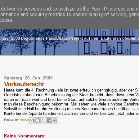
deliver its services and to analyze traffic. Your IP address and 
formance and security metrics to ensure quality of service, gen
e und Moritz
abuse.
 unser 2009 begonnenes Passivhaus-Projekt auf dem Laufenden bleiben w
Samstag, 20. Juni 2009
Vorkaufsrecht
Heute kam die 4. Rechnung - sie ist zwar erfreulich geringfügig, aber der S
Grundstückskauf eine Bescheinigung der Stadt braucht, dass diese kein Vo
daran ist, dass weit und breit keine Stadt auf solche Grundstücke ein Vorka
man diese Bescheinigung bekommt. Mal sehen wie viele sinnlose Gebühren
Schwäbisch Hall hat die Eröffnung meines Bausparvertrages bestätigt - vie
Konto bei der Sparda funktioniert auch schon und wir besitzen jetzt jeder 
Posted by
Moritz
Keine Kommentare: